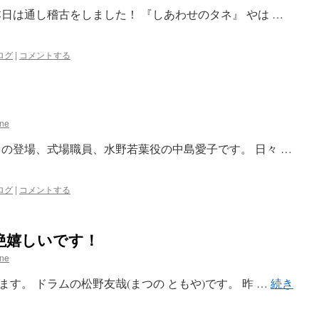
日は通し稽古をしました！ 『しあわせのタネ』 やは …
ログ
|
コメントする
ane
目の登場、式場職員、水野若葉役の中島愛子です。 日々 …
ログ
|
コメントする
絶嬉しいです！
ane
す。 ドラムの松野友哉(まつの ともや)です。 昨 …
続き