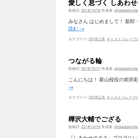
愛しく息づく しあわ
投稿日:
2018/10/18
作成者:
shiawasenot
みなさん はじめまして！ 新郎・
読む
→
カテゴリー:
2018公演
,
キャストリレーブ
つながる輪
投稿日:
2018/10/17
作成者:
shiawasenot
こんにちは！ 新山桜役の前田彩です
→
カテゴリー:
2018公演
,
キャストリレーブ
樺沢大輔でござる
投稿日:
2018/10/16
作成者:
shiawasenot
『しあわせのタネ』ブログリレー