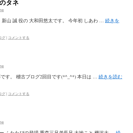
せのタネ
ane
新山 誠 役の 大和田悠太です。 今年初 しあわ …
続きを
ログ
|
コメントする
ane
。 稽古ブログ2回目です(*^_^*) 本日は …
続きを読む
ログ
|
コメントする
ane
 ふたたびの登場 重森三兄弟長兄 大地こと 樺沢大 …
続