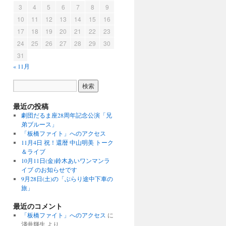
3
4
5
6
7
8
9
10
11
12
13
14
15
16
17
18
19
20
21
22
23
24
25
26
27
28
29
30
31
« 11月
最近の投稿
劇団だるま座28周年記念公演「兄
弟ブルース」
「板橋ファイト」へのアクセス
11月4日 祝！還暦 中山明美 トーク
＆ライブ
10月11日(金)鈴木あいワンマンラ
イブ のお知らせです
9月28日(土)の「ぶらり途中下車の
旅」
最近のコメント
「板橋ファイト」へのアクセス
に
淺井輝生
より