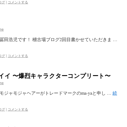
ログ
|
コメントする
ane
冨田浩児です！ 稽古場ブログ2回目書かせていただきま …
ログ
|
コメントする
イイ 〜爆烈キャラクターコンプリート〜
ane
ジャモジャヘアーがトレードマークのma-yaと申し …
続
ログ
|
コメントする