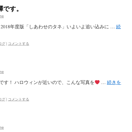
澤です。
ane
2018年度版「しあわせのタネ」いよいよ追い込みに …
続
ログ
|
コメントする
ane
Oです！ ハロウィンが近いので、こんな写真を
…
続きを
ログ
|
コメントする
ane