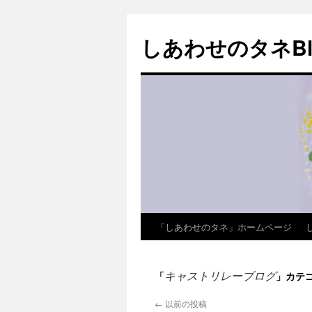
しあわせのタネBl
「しあわせのタネ」ホームページ
コ
ン
キャストリレーブログ
「
」カテ
テ
←
以前の投稿
ン