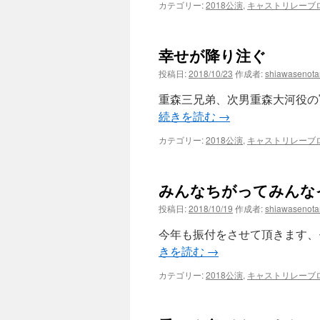
カテゴリー:
2018公演
,
キャストリレーブ
幸せが降り注ぐ
投稿日:
2018/10/23
作成者:
shiawasenot
重森三兄弟、次男重森大河役の
続きを読む
→
カテゴリー:
2018公演
,
キャストリレーブ
みんなちがってみんな
投稿日:
2018/10/19
作成者:
shiawasenot
今年も振付をさせて頂きます、モ
きを読む
→
カテゴリー:
2018公演
,
キャストリレーブ