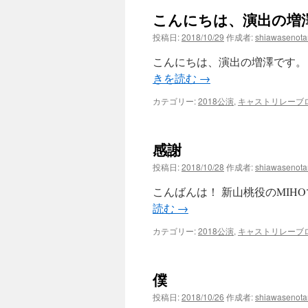
こんにちは、演出の増
ツ
投稿日:
2018/10/29
作成者:
shiawasenot
へ
こんにちは、演出の増澤です。 
ス
きを読む
→
キ
カテゴリー:
2018公演
,
キャストリレーブ
ッ
感謝
プ
投稿日:
2018/10/28
作成者:
shiawasenot
こんばんは！ 新山桃役のMIH
読む
→
カテゴリー:
2018公演
,
キャストリレーブ
僕
投稿日:
2018/10/26
作成者:
shiawasenot