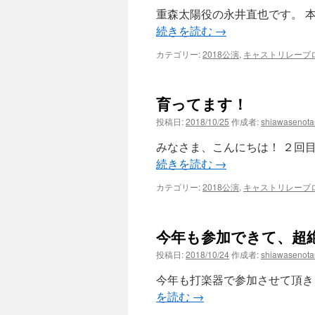
重森太陽役の永井直也です。 本
続きを読む
→
カテゴリー:
2018公演
,
キャストリレーブ
育ってます！
投稿日:
2018/10/25
作成者:
shiawasenot
みなさま、こんにちは！ ２回
続きを読む
→
カテゴリー:
2018公演
,
キャストリレーブ
今年も参加できて、超
投稿日:
2018/10/24
作成者:
shiawasenot
今年も打楽器で参加させて頂きま
を読む
→