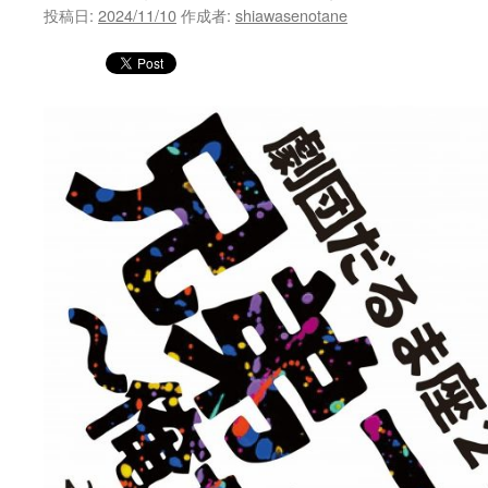
投稿日:
2024/11/10
作成者:
shiawasenotane
ツ
へ
ス
キ
ッ
プ