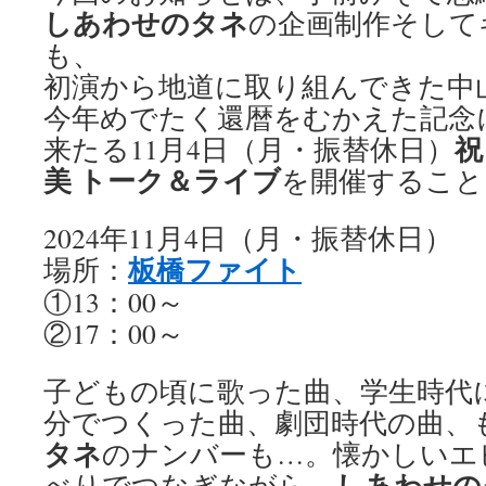
しあわせのタネ
の企画制作そして
も、
初演から地道に取り組んできた中
今年めでたく還暦をむかえた記念
祝
来たる11月4日（月・振替休日）
美 トーク＆ライブ
を開催すること
2024年11月4日（月・振替休日）
板橋ファイト
場所：
①13：00～
②17：00～
子どもの頃に歌った曲、学生時代
分でつくった曲、劇団時代の曲、
タネ
のナンバーも…。懐かしいエ
しあわせの
べりでつなぎながら、