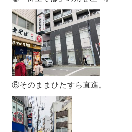
⑥そのままひたすら直進。