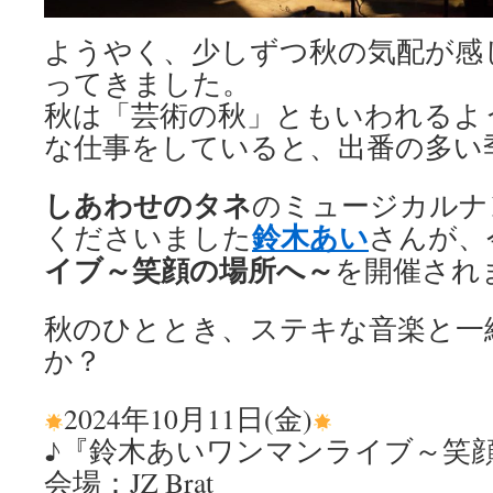
ようやく、少しずつ秋の気配が感
ってきました。
秋は「芸術の秋」ともいわれるよ
な仕事をしていると、出番の多い
しあわせのタネ
のミュージカルナ
鈴木あい
くださいました
さんが、
イブ～笑顔の場所へ～
を開催され
秋のひととき、ステキな音楽と一
か？
2024年10月11日(金)
♪『鈴木あいワンマンライブ～笑顔の
会場：JZ Brat