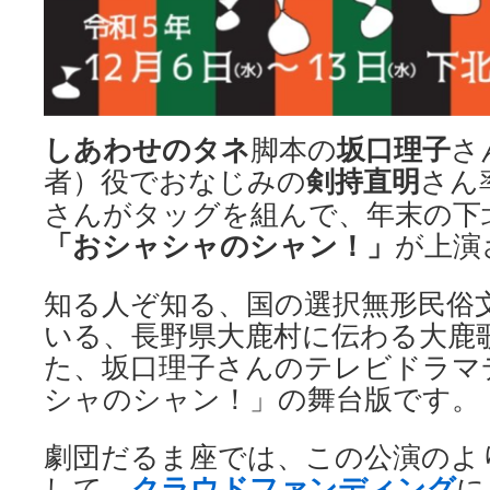
しあわせのタネ
坂口理子
脚本の
さ
剣持直明
者）役でおなじみの
さん
さんがタッグを組んで、年末の下
「おシャシャのシャン！」
が上演
知る人ぞ知る、国の選択無形民俗
いる、長野県大鹿村に伝わる大鹿
た、坂口理子さんのテレビドラマ
シャのシャン！」の舞台版です。
劇団だるま座では、この公演のよ
クラウドファンディング
して、
に