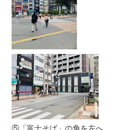
⑤「富士そば」の角を左へ。