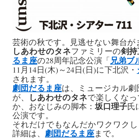
芸術の秋です。見逃せない舞台が
しあわせのタネ
剣持
ファミリーの
るま座
兄弟ブ
の28周年記念公演「
11月14日(木)～24日(日)に下北沢・
されます。
劇団だるま座
は、ミュージカル劇
しあわせのタネ
が、
で楽しくなっ
坂口理子
か、おなじみの脚本：
氏
公演です。
それだけでもなんだかワクワクし
劇団だるま座
詳細は、
まで。