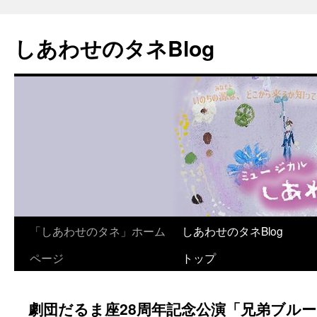
しあわせのタネBlog
コ
「しあわせのタネ」ホーム
しあわせのタネBlog
ン
ページ
トップ
テ
劇団だるま座28周年記念公演「兄弟ブル
ン