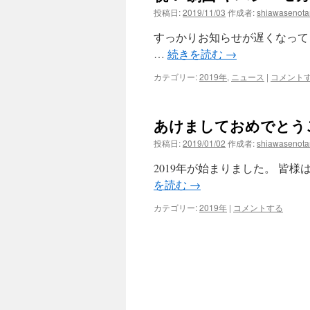
投稿日:
2019/11/03
作成者:
shiawasenot
ツ
すっかりお知らせが遅くなって
へ
…
続きを読む
→
ス
カテゴリー:
2019年
,
ニュース
|
コメント
キ
あけましておめでとう
ッ
投稿日:
2019/01/02
作成者:
shiawasenot
プ
2019年が始まりました。 皆
を読む
→
カテゴリー:
2019年
|
コメントする