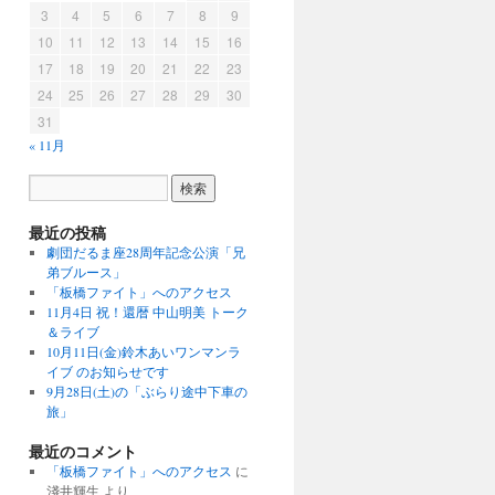
3
4
5
6
7
8
9
10
11
12
13
14
15
16
17
18
19
20
21
22
23
24
25
26
27
28
29
30
31
« 11月
最近の投稿
劇団だるま座28周年記念公演「兄
弟ブルース」
「板橋ファイト」へのアクセス
11月4日 祝！還暦 中山明美 トーク
＆ライブ
10月11日(金)鈴木あいワンマンラ
イブ のお知らせです
9月28日(土)の「ぶらり途中下車の
旅」
最近のコメント
「板橋ファイト」へのアクセス
に
淺井輝生
より