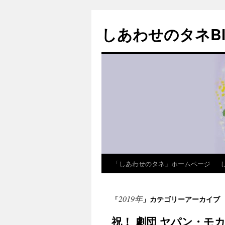
しあわせのタネBl
「しあわせのタネ」ホームページ
コ
ン
2019年
「
」カテゴリーアーカイブ
テ
祝！ 劇団 ヤパン・モ
ン