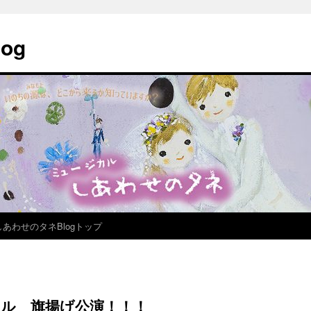
og
しあわせのタネBlogトップ
カル 旗揚げ公演！！！