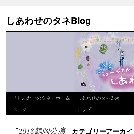
しあわせのタネBlog
コ
「しあわせのタネ」ホーム
しあわせのタネBlog
ン
ページ
トップ
テ
2018鶴岡公演
「
」カテゴリーアーカイ
ン