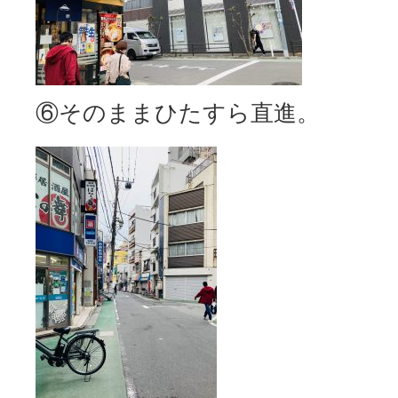
⑥そのままひたすら直進。