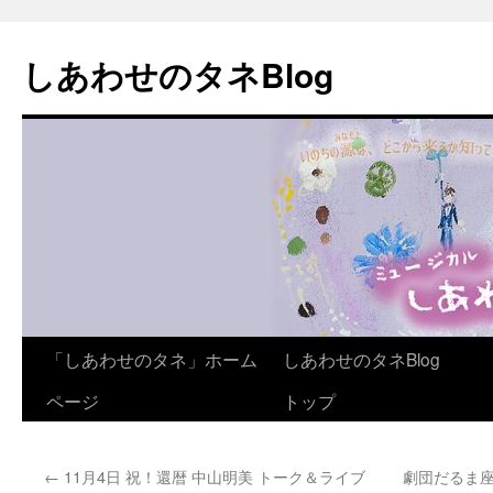
しあわせのタネBlog
コ
「しあわせのタネ」ホーム
しあわせのタネBlog
ン
ページ
トップ
テ
←
11月4日 祝！還暦 中山明美 トーク＆ライブ
劇団だるま座
ン