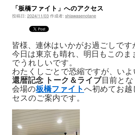
「板橋ファイト」へのアクセス
ツ
投稿日:
2024/11/03
作成者:
shiawasenotane
へ
ス
皆様、連休はいかがお過ごしです
キ
今日は東京も晴れ、明日もこのま
ッ
でうれしいです。
プ
わたくしごとで恐縮ですが、いよ
還暦記念 トーク＆ライブ
目前とな
板橋ファイト
会場の
へ初めてお越
セスのご案内です。