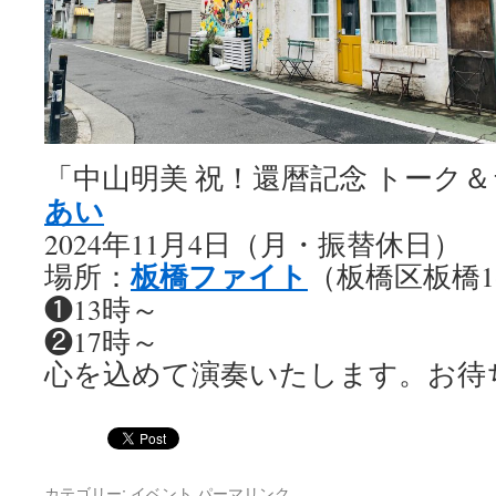
「中山明美 祝！還暦記念 トーク＆ラ
あい
2024年11月4日（月・振替休日）
板橋ファイト
場所：
（板橋区板橋1-
❶13時～
❷17時～
心を込めて演奏いたします。お待
カテゴリー:
イベント
パーマリンク