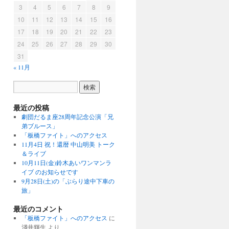
3
4
5
6
7
8
9
10
11
12
13
14
15
16
17
18
19
20
21
22
23
24
25
26
27
28
29
30
31
« 11月
最近の投稿
劇団だるま座28周年記念公演「兄
弟ブルース」
「板橋ファイト」へのアクセス
11月4日 祝！還暦 中山明美 トーク
＆ライブ
10月11日(金)鈴木あいワンマンラ
イブ のお知らせです
9月28日(土)の「ぶらり途中下車の
旅」
最近のコメント
「板橋ファイト」へのアクセス
に
淺井輝生
より