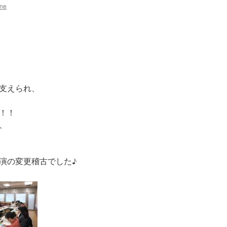
ane
支えられ、
！！
、
演の変更稽古でした♪