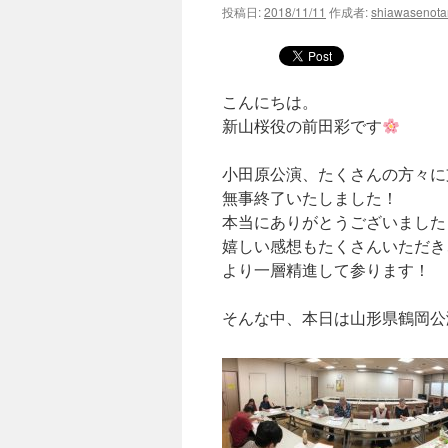
投稿日:
2018/11/11
作成者:
shiawasenot
ツ
へ
こんにちは。
ス
新山桜役の前田彩です
キ
小田原公演、たくさんの方々に
ッ
無事終了いたしました！
プ
本当にありがとうございました
嬉しい感想もたくさんいただき
より一層精進して参ります！
そんな中、本日は山形県鶴岡公