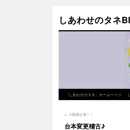
しあわせのタネBl
「しあわせのタネ」ホームページ
コ
ン
←
小田原公演！！
テ
台本変更稽古♪
ン