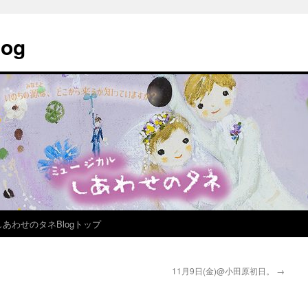
og
しあわせのタネBlogトップ
11月9日(金)@小田原初日。
→