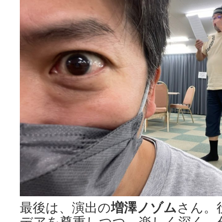
増澤ノゾム
最後は、演出の
さん。
デアを尊重しつつ、楽しく深く、