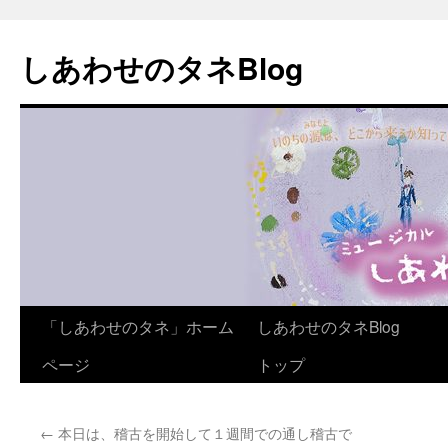
しあわせのタネBlog
コ
「しあわせのタネ」ホーム
しあわせのタネBlog
ン
ページ
トップ
テ
←
本日は、稽古を開始して１週間での通し稽古で
ン