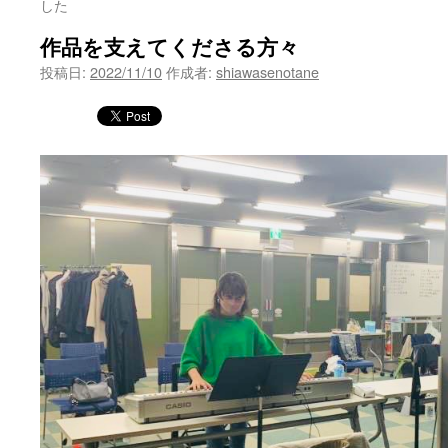
した
ツ
作品を支えてくださる方々
へ
投稿日:
2022/11/10
作成者:
shiawasenotane
ス
キ
ッ
プ