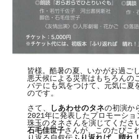
皆様。酷暑の夏、いかがお過ごし
悪天候による災害はもちろんの
バテにも気をつけて、元気に夏
のです。

さて、
しあわせのタネ
の初演か
2021年に発表したプロモーシ
珠玉のタネさんを演じてくださ
石毛佳世子
さんが、このたびこ
り返る自叙伝
ふり返れば　晴れ