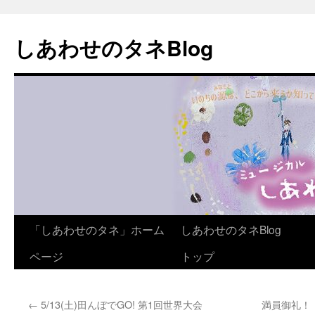
しあわせのタネBlog
コ
「しあわせのタネ」ホーム
しあわせのタネBlog
ン
ページ
トップ
テ
←
5/13(土)田んぼでGO! 第1回世界大会
満員御礼！
ン