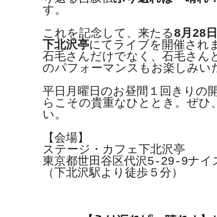
す。

これを記念して、来たる
8月28日
下北沢亭
にてライブを開催されま
石毛さんだけでなく、石毛さん
のパフォーマンスもお楽しみいた
平日月曜日のお昼間１回きりの
らこその貴重なひととき。ぜひ
い。

【会場】

ステージ・カフェ下北沢亭

東京都世田谷区代沢5-29-9ナイ
（下北沢駅より徒歩５分）