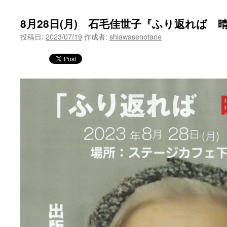
ツ
8月28日(月) 石毛佳世子『ふり返れば 
へ
投稿日:
2023/07/19
作成者:
shiawasenotane
ス
キ
ッ
プ