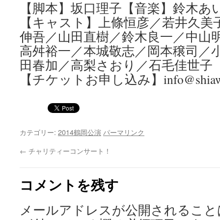
【脚本】坂口理子【音楽】鈴木あ
【キャスト】上條恒彦／若井久美
伸吾／山田直樹／鈴木良一／中山
高舛裕一／本城敬志／岡本穣司／
田春加／高梨さおり／石毛佳世子
【チケットお申し込み】info@shiawase
カテゴリー:
2014鶴岡公演
パーマリンク
←
チャリティーコンサート！
コメントを残す
メールアドレスが公開されること