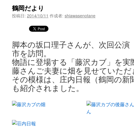
鶴岡だより
ツ
投稿日:
2014/10/11
作成者:
shiawasenotane
へ
ス
脚本の坂口理子さんが、次回公演（1
キ
市を訪問。
ッ
物語に登場する「藤沢カブ」を実
プ
藤さんご夫妻に畑を見せていただ
その模様は、庄内日報（鶴岡の新
も紹介されました。